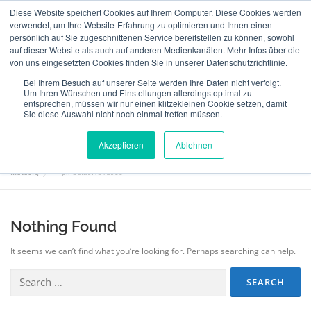
Skip
Diese Website speichert Cookies auf Ihrem Computer. Diese Cookies werden
to
verwendet, um Ihre Website-Erfahrung zu optimieren und Ihnen einen
Menu
content
persönlich auf Sie zugeschnittenen Service bereitstellen zu können, sowohl
auf dieser Website als auch auf anderen Medienkanälen. Mehr Infos über die
von uns eingesetzten Cookies finden Sie in unserer Datenschutzrichtlinie.
ABOUT US
INSURANCE
VERIFICATION
MEDIA FOLDER:
Bei Ihrem Besuch auf unserer Seite werden Ihre Daten nicht verfolgt.
Um Ihren Wünschen und Einstellungen allerdings optimal zu
PLL_5DFA9F1B1D900
entsprechen, müssen wir nur einen klitzekleinen Cookie setzen, damit
Sie diese Auswahl nicht noch einmal treffen müssen.
a:2:{s:2:”en”;i:1609;s:2:”de”;i:1607;}
TECHNOLOGY
TEAM
NEWS
CONTACT
Akzeptieren
Ablehnen
MeteoIQ
>
pll_5dfa9f1b1d900
ENGLISH
Nothing Found
It seems we can’t find what you’re looking for. Perhaps searching can help.
Search
for: