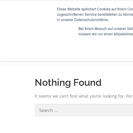
Skip
Diese Website speichert Cookies auf Ihrem Co
to
ABOUT 
zugeschnittenen Service bereitstellen zu könn
content
in unserer Datenschutzrichtlinie.
Bei Ihrem Besuch auf unserer Sei
müssen wir nur einen klitzekleine
MEDIA FOLDER:
DEUTSCH
MeteoIQ
>
Deutsch
Nothing Found
It seems we can’t find what you’re looking for. P
Search
for: