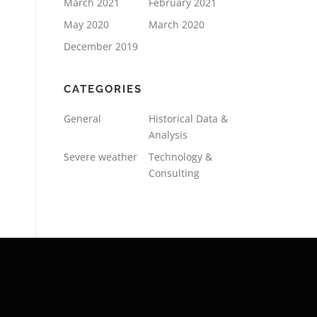
March 2021
February 2021
May 2020
March 2020
December 2019
CATEGORIES
General
Historical Data &
Analysis
Severe weather
Technology &
Consulting