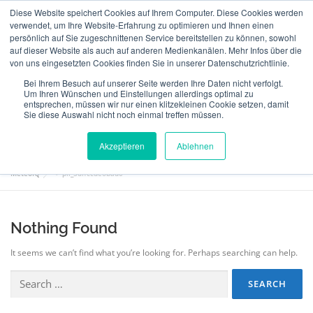
Skip
Diese Website speichert Cookies auf Ihrem Computer. Diese Cookies werden
to
verwendet, um Ihre Website-Erfahrung zu optimieren und Ihnen einen
Menu
content
persönlich auf Sie zugeschnittenen Service bereitstellen zu können, sowohl
auf dieser Website als auch auf anderen Medienkanälen. Mehr Infos über die
von uns eingesetzten Cookies finden Sie in unserer Datenschutzrichtlinie.
ABOUT US
INSURANCE
VERIFICATION
MEDIA FOLDER:
Bei Ihrem Besuch auf unserer Seite werden Ihre Daten nicht verfolgt.
Um Ihren Wünschen und Einstellungen allerdings optimal zu
PLL_5DFFCCDE6BAD0
entsprechen, müssen wir nur einen klitzekleinen Cookie setzen, damit
Sie diese Auswahl nicht noch einmal treffen müssen.
a:1:{s:2:”en”;i:22;}
TECHNOLOGY
TEAM
NEWS
CONTACT
Akzeptieren
Ablehnen
MeteoIQ
>
pll_5dffccde6bad0
ENGLISH
Nothing Found
It seems we can’t find what you’re looking for. Perhaps searching can help.
Search
for: