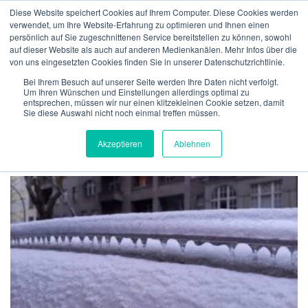
Zum
Diese Website speichert Cookies auf Ihrem Computer. Diese Cookies werden
Inhalt
verwendet, um Ihre Website-Erfahrung zu optimieren und Ihnen einen
Menü
springen
persönlich auf Sie zugeschnittenen Service bereitstellen zu können, sowohl
auf dieser Website als auch auf anderen Medienkanälen. Mehr Infos über die
von uns eingesetzten Cookies finden Sie in unserer Datenschutzrichtlinie.
ÜBER UNS
VERSICHERUNGEN
VERIFIKATION
MONAT:
MÄRZ 2026
Bei Ihrem Besuch auf unserer Seite werden Ihre Daten nicht verfolgt.
Um Ihren Wünschen und Einstellungen allerdings optimal zu
entsprechen, müssen wir nur einen klitzekleinen Cookie setzen, damit
Sie diese Auswahl nicht noch einmal treffen müssen.
TECHNOLGIE
TEAM
NEWS
KONTAKT
MeteoIQ
>
Neuigkeiten
>
2026
>
März
Akzeptieren
Ablehnen
DEUTSCH