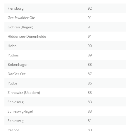
Flensburg
92
Greifswalder Oie
91
Göhren (Rügen)
91
Hiddensee-Dünenheide
91
Hohn
90
Putbus
89
Boltenhagen
88
Darßer Ort
87
Putlos
86
Zinnowitz (Usedom)
83
Schleswig
83
Schleswig-Jagel
83
Schleswig
81
Itzehoe
80