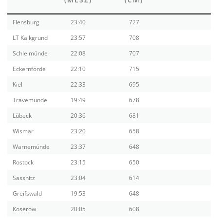
(
Flensburg
23:40
727
LT Kalkgrund
23:57
708
Schleimünde
22:08
707
Eckernförde
22:10
715
Kiel
22:33
695
Travemünde
19:49
678
Lübeck
20:36
681
Wismar
23:20
658
Warnemünde
23:37
648
Rostock
23:15
650
Sassnitz
23:04
614
Greifswald
19:53
648
Koserow
20:05
608