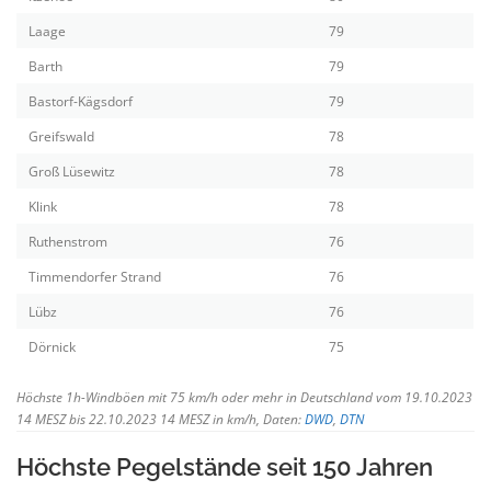
Laage
79
Barth
79
Bastorf-Kägsdorf
79
Greifswald
78
Groß Lüsewitz
78
Klink
78
Ruthenstrom
76
Timmendorfer Strand
76
Lübz
76
Dörnick
75
Höchste 1h-Windböen mit 75 km/h oder mehr in Deutschland vom 19.10.2023
14 MESZ bis 22.10.2023 14 MESZ in km/h, Daten:
DWD
,
DTN
Höchste Pegelstände seit 150 Jahren