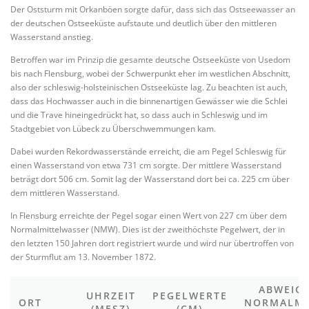
Der Oststurm mit Orkanböen sorgte dafür, dass sich das Ostseewasser an
der deutschen Ostseeküste aufstaute und deutlich über den mittleren
Wasserstand anstieg.
Betroffen war im Prinzip die gesamte deutsche Ostseeküste von Usedom
bis nach Flensburg, wobei der Schwerpunkt eher im westlichen Abschnitt,
also der schleswig-holsteinischen Ostseeküste lag. Zu beachten ist auch,
dass das Hochwasser auch in die binnenartigen Gewässer wie die Schlei
und die Trave hineingedrückt hat, so dass auch in Schleswig und im
Stadtgebiet von Lübeck zu Überschwemmungen kam.
Dabei wurden Rekordwasserstände erreicht, die am Pegel Schleswig für
einen Wasserstand von etwa 731 cm sorgte. Der mittlere Wasserstand
beträgt dort 506 cm. Somit lag der Wasserstand dort bei ca. 225 cm über
dem mittleren Wasserstand.
In Flensburg erreichte der Pegel sogar einen Wert von 227 cm über dem
Normalmittelwasser (NMW). Dies ist der zweithöchste Pegelwert, der in
den letzten 150 Jahren dort registriert wurde und wird nur übertroffen von
der Sturmflut am 13. November 1872.
ABWEIC
UHRZEIT
PEGELWERTE
ORT
NORMALMI
(MESZ)
(CM)