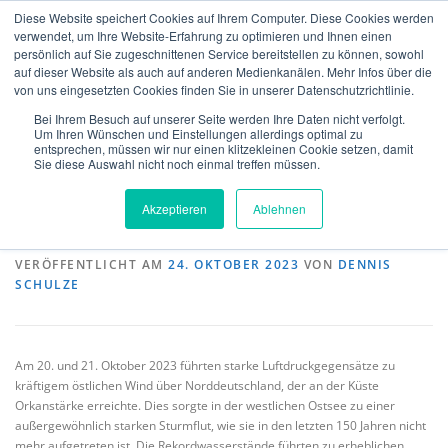
Zum
Diese Website speichert Cookies auf Ihrem Computer. Diese Cookies werden
Inhalt
verwendet, um Ihre Website-Erfahrung zu optimieren und Ihnen einen
Menü
springen
persönlich auf Sie zugeschnittenen Service bereitstellen zu können, sowohl
auf dieser Website als auch auf anderen Medienkanälen. Mehr Infos über die
von uns eingesetzten Cookies finden Sie in unserer Datenschutzrichtlinie.
MeteoIQ
>
Neuigkeiten
>
Historische Daten & Analysen
>
ÜBER UNS
VERSICHERUNGEN
VERIFIKATION
Außergewöhnliche Sturmflut entlang der Ostsee
Bei Ihrem Besuch auf unserer Seite werden Ihre Daten nicht verfolgt.
Um Ihren Wünschen und Einstellungen allerdings optimal zu
entsprechen, müssen wir nur einen klitzekleinen Cookie setzen, damit
Sie diese Auswahl nicht noch einmal treffen müssen.
Außergewöhnliche Sturmflut entlang
TECHNOLGIE
TEAM
NEWS
KONTAKT
Akzeptieren
Ablehnen
der Ostsee
DEUTSCH
VERÖFFENTLICHT AM
24. OKTOBER 2023
VON
DENNIS
SCHULZE
Am 20. und 21. Oktober 2023 führten starke Luftdruckgegensätze zu
kräftigem östlichen Wind über Norddeutschland, der an der Küste
Orkanstärke erreichte. Dies sorgte in der westlichen Ostsee zu einer
außergewöhnlich starken Sturmflut, wie sie in den letzten 150 Jahren nicht
mehr aufgetreten ist. Die Rekordwasserstände führten zu erheblichen