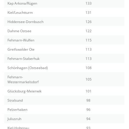
Kap Arkona/Rügen
133
Kiel/Leuchtturm
131
Hiddensee-Dornbusch
126
Dahme Ostsee
122
Fehmarn-Wulfen
115
Greifswalder Oie
113
Fehmarn-Staberhuk
113
Schönhagen (Ostseebad)
108
Fehmarn-
105
Westermarkelsdorf
Glücksburg-Meierwik
101
Stralsund
98
Pelzerhaken
96
Juliusruh
94
Kiel-Holtenau
93