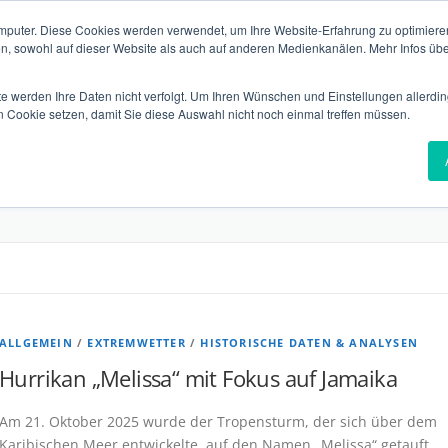
mputer. Diese Cookies werden verwendet, um Ihre Website-Erfahrung zu optimieren
en, sowohl auf dieser Website als auch auf anderen Medienkanälen. Mehr Infos übe
te werden Ihre Daten nicht verfolgt. Um Ihren Wünschen und Einstellungen allerdin
n Cookie setzen, damit Sie diese Auswahl nicht noch einmal treffen müssen.
VERSICHERUNGEN
VERIFIKATION
TECHNOLGIE
T
ALLGEMEIN
/
EXTREMWETTER
/
HISTORISCHE DATEN & ANALYSEN
Hurrikan „Melissa“ mit Fokus auf Jamaika
Am 21. Oktober 2025 wurde der Tropensturm, der sich über dem
Karibischen Meer entwickelte, auf den Namen „Melissa“ getauft.