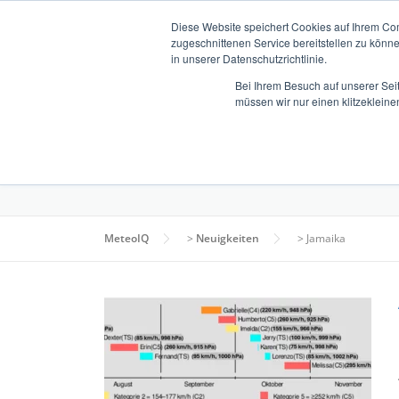
Zum
Diese Website speichert Cookies auf Ihrem Co
Inhalt
zugeschnittenen Service bereitstellen zu könn
springen
in unserer Datenschutzrichtlinie.
Bei Ihrem Besuch auf unserer Sei
müssen wir nur einen klitzekleine
ÜBER UNS
SCHLAGWORT:
JAMAIKA
MeteoIQ
>
Neuigkeiten
>
Jamaika