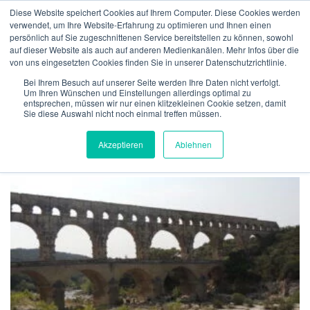
Zum
Diese Website speichert Cookies auf Ihrem Computer. Diese Cookies werden
Inhalt
verwendet, um Ihre Website-Erfahrung zu optimieren und Ihnen einen
Menü
springen
persönlich auf Sie zugeschnittenen Service bereitstellen zu können, sowohl
auf dieser Website als auch auf anderen Medienkanälen. Mehr Infos über die
von uns eingesetzten Cookies finden Sie in unserer Datenschutzrichtlinie.
ÜBER UNS
VERSICHERUNGEN
VERIFIKATION
SCHLAGWORT:
MITTELWERTE
Bei Ihrem Besuch auf unserer Seite werden Ihre Daten nicht verfolgt.
Um Ihren Wünschen und Einstellungen allerdings optimal zu
entsprechen, müssen wir nur einen klitzekleinen Cookie setzen, damit
Sie diese Auswahl nicht noch einmal treffen müssen.
TECHNOLGIE
TEAM
NEWS
KONTAKT
MeteoIQ
>
Neuigkeiten
>
Mittelwerte
Akzeptieren
Ablehnen
DEUTSCH