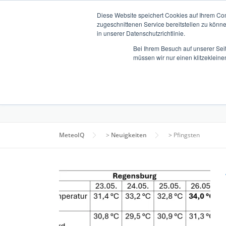
Zum
Diese Website speichert Cookies auf Ihrem Co
Inhalt
zugeschnittenen Service bereitstellen zu könn
springen
in unserer Datenschutzrichtlinie.
Bei Ihrem Besuch auf unserer Sei
müssen wir nur einen klitzekleine
ÜBER UNS
SCHLAGWORT:
PFINGSTEN
MeteoIQ
>
Neuigkeiten
>
Pfingsten