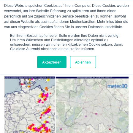
Zum
Diese Website speichert Cookies auf Ihrem Computer. Diese Cookies werden
Inhalt
verwendet, um Ihre Website-Erfahrung zu optimieren und Ihnen einen
Menü
springen
persönlich auf Sie zugeschnittenen Service bereitstellen zu können, sowohl
auf dieser Website als auch auf anderen Medienkanälen. Mehr Infos über die
von uns eingesetzten Cookies finden Sie in unserer Datenschutzrichtlinie.
ÜBER UNS
VERSICHERUNGEN
VERIFIKATION
SCHLAGWORT:
SACHSEN
Bei Ihrem Besuch auf unserer Seite werden Ihre Daten nicht verfolgt.
Um Ihren Wünschen und Einstellungen allerdings optimal zu
entsprechen, müssen wir nur einen klitzekleinen Cookie setzen, damit
Sie diese Auswahl nicht noch einmal treffen müssen.
TECHNOLGIE
TEAM
NEWS
KONTAKT
MeteoIQ
>
Neuigkeiten
>
Sachsen
Akzeptieren
Ablehnen
DEUTSCH