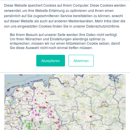
Zum
Diese Website speichert Cookies auf Ihrem Computer. Diese Cookies werden
Inhalt
verwendet, um Ihre Website-Erfahrung zu optimieren und Ihnen einen
Menü
springen
persönlich auf Sie zugeschnittenen Service bereitstellen zu können, sowohl
auf dieser Website als auch auf anderen Medienkanälen. Mehr Infos über die
von uns eingesetzten Cookies finden Sie in unserer Datenschutzrichtlinie.
ÜBER UNS
VERSICHERUNGEN
VERIFIKATION
SCHLAGWORT:
WARNUNGEN
Bei Ihrem Besuch auf unserer Seite werden Ihre Daten nicht verfolgt.
Um Ihren Wünschen und Einstellungen allerdings optimal zu
entsprechen, müssen wir nur einen klitzekleinen Cookie setzen, damit
Sie diese Auswahl nicht noch einmal treffen müssen.
TECHNOLGIE
TEAM
NEWS
KONTAKT
MeteoIQ
>
Neuigkeiten
>
Warnungen
Akzeptieren
Ablehnen
DEUTSCH