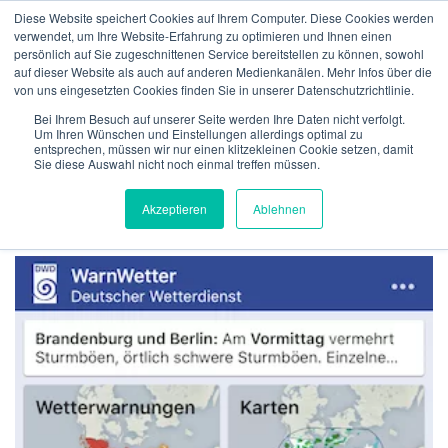
Zum
Diese Website speichert Cookies auf Ihrem Computer. Diese Cookies werden
Inhalt
verwendet, um Ihre Website-Erfahrung zu optimieren und Ihnen einen
Menü
springen
persönlich auf Sie zugeschnittenen Service bereitstellen zu können, sowohl
auf dieser Website als auch auf anderen Medienkanälen. Mehr Infos über die
von uns eingesetzten Cookies finden Sie in unserer Datenschutzrichtlinie.
ÜBER UNS
VERSICHERUNGEN
VERIFIKATION
SCHLAGWORT:
WETTERMARKT
Bei Ihrem Besuch auf unserer Seite werden Ihre Daten nicht verfolgt.
Um Ihren Wünschen und Einstellungen allerdings optimal zu
entsprechen, müssen wir nur einen klitzekleinen Cookie setzen, damit
Sie diese Auswahl nicht noch einmal treffen müssen.
TECHNOLGIE
TEAM
NEWS
KONTAKT
MeteoIQ
>
Neuigkeiten
>
Wettermarkt
Akzeptieren
Ablehnen
DEUTSCH