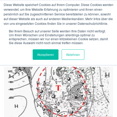
Zum
Diese Website speichert Cookies auf Ihrem Computer. Diese Cookies werden
Inhalt
verwendet, um Ihre Website-Erfahrung zu optimieren und Ihnen einen
Menü
springen
persönlich auf Sie zugeschnittenen Service bereitstellen zu können, sowohl
auf dieser Website als auch auf anderen Medienkanälen. Mehr Infos über die
von uns eingesetzten Cookies finden Sie in unserer Datenschutzrichtlinie.
ÜBER UNS
VERSICHERUNGEN
VERIFIKATION
SCHLAGWORT:
ZENTRALTIEF
Bei Ihrem Besuch auf unserer Seite werden Ihre Daten nicht verfolgt.
Um Ihren Wünschen und Einstellungen allerdings optimal zu
entsprechen, müssen wir nur einen klitzekleinen Cookie setzen, damit
Sie diese Auswahl nicht noch einmal treffen müssen.
TECHNOLGIE
TEAM
NEWS
KONTAKT
MeteoIQ
>
Neuigkeiten
>
Zentraltief
Akzeptieren
Ablehnen
DEUTSCH