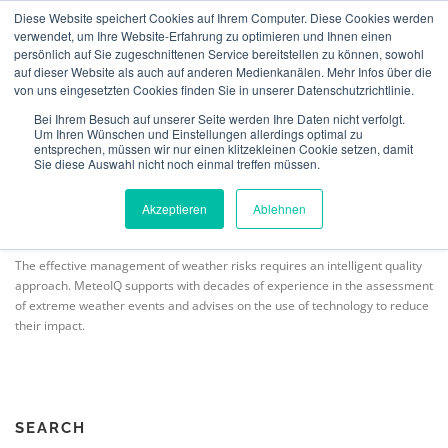
Skip
Diese Website speichert Cookies auf Ihrem Computer. Diese Cookies werden
to
verwendet, um Ihre Website-Erfahrung zu optimieren und Ihnen einen
Menu
content
persönlich auf Sie zugeschnittenen Service bereitstellen zu können, sowohl
auf dieser Website als auch auf anderen Medienkanälen. Mehr Infos über die
von uns eingesetzten Cookies finden Sie in unserer Datenschutzrichtlinie.
ABOUT US
INSURANCE
VERIFICATION
OUR VISION
Bei Ihrem Besuch auf unserer Seite werden Ihre Daten nicht verfolgt.
Um Ihren Wünschen und Einstellungen allerdings optimal zu
entsprechen, müssen wir nur einen klitzekleinen Cookie setzen, damit
Sie diese Auswahl nicht noch einmal treffen müssen.
TECHNOLOGY
TEAM
NEWS
CONTACT
MeteoIQ
>
Our vision
Akzeptieren
Ablehnen
ENGLISH
The effective management of weather risks requires an intelligent quality
approach. MeteoIQ supports with decades of experience in the assessment
of extreme weather events and advises on the use of technology to reduce
Deutsch
their impact.
SEARCH