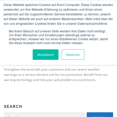
Skip
Diese Website speichert Cookies auf Ihrem Computer. Diese Cookies werden
to
verwendet, um Ihre Website-Erfahrung zu optimieren und Ihnen einen
Menu
content
persönlich auf Sie zugeschnittenen Service bereitstellen zu können, sowohl
auf dieser Website als auch auf anderen Medienkanälen. Mehr Infos über die
von uns eingesetzten Cookies finden Sie in unserer Datenschutzrichtlinie.
ABOUT US
INSURANCE
VERIFICATION
SEVERE WEATHER WARNINGS
Bei Ihrem Besuch auf unserer Seite werden Ihre Daten nicht verfolgt.
Um Ihren Wünschen und Einstellungen allerdings optimal zu
entsprechen, müssen wir nur einen klitzekleinen Cookie setzen, damit
Sie diese Auswahl nicht noch einmal treffen müssen.
TECHNOLOGY
TEAM
NEWS
CONTACT
MeteoIQ
>
Severe weather warnings
Akzeptieren
Ablehnen
ENGLISH
Strengthen the bond with your customers and use severe weather
warnings as a service element and for loss prevention. Benefit from our
warning technology and help your policyholders to avoid losses.
SEARCH
Search