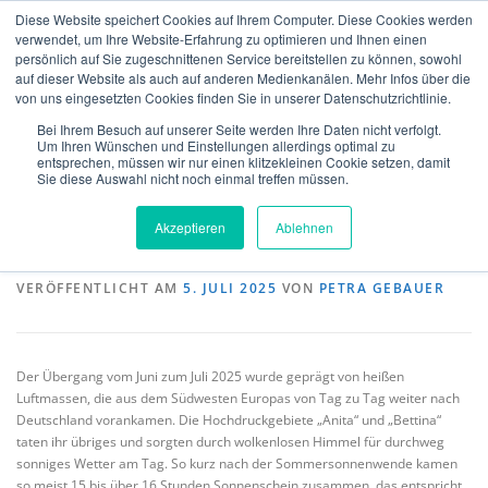
Zum
Diese Website speichert Cookies auf Ihrem Computer. Diese Cookies werden
Inhalt
verwendet, um Ihre Website-Erfahrung zu optimieren und Ihnen einen
Menü
springen
persönlich auf Sie zugeschnittenen Service bereitstellen zu können, sowohl
auf dieser Website als auch auf anderen Medienkanälen. Mehr Infos über die
von uns eingesetzten Cookies finden Sie in unserer Datenschutzrichtlinie.
MeteoIQ
>
Neuigkeiten
>
Allgemein
>
Deutlicher Temperaturrückgang
ÜBER UNS
VERSICHERUNGEN
VERIFIKATION
nach Hitzewelle
Bei Ihrem Besuch auf unserer Seite werden Ihre Daten nicht verfolgt.
Um Ihren Wünschen und Einstellungen allerdings optimal zu
entsprechen, müssen wir nur einen klitzekleinen Cookie setzen, damit
Sie diese Auswahl nicht noch einmal treffen müssen.
Deutlicher Temperaturrückgang nach
TECHNOLGIE
TEAM
NEWS
KONTAKT
Akzeptieren
Ablehnen
Hitzewelle
DEUTSCH
VERÖFFENTLICHT AM
5. JULI 2025
VON
PETRA GEBAUER
Der Übergang vom Juni zum Juli 2025 wurde geprägt von heißen
Luftmassen, die aus dem Südwesten Europas von Tag zu Tag weiter nach
Deutschland vorankamen. Die Hochdruckgebiete „Anita“ und „Bettina“
taten ihr übriges und sorgten durch wolkenlosen Himmel für durchweg
sonniges Wetter am Tag. So kurz nach der Sommersonnenwende kamen
so meist 15 bis über 16 Stunden Sonnenschein zusammen, das entspricht