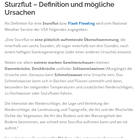
Sturzflut – Definition und mögliche
Ursachen
Als Definition für eine
Sturzflut
bzw.
Flash Flooding
wird vom National
Weather Service der USA Folgendes angegeben:
„Eine Sturzflut ist
eine plötzlich auftretende Überschwemmung
, die
innerhalb von sechs Stunden, oft sogar innerhalb von drei Stunden, nach
einem heftigen Starkregenereignis (oder einer anderen Ursache) einsetzt.
Neben vor allem
extrem starken Gewitterschauer
n können
Dammbrüche
,
Deichbrüche
und/oder
Schlammlawinen
(Murgänge) die
Ursache sein. Genauso kann
Schmelzwasser
eine Ursache sein. Das
Schmelzwasser kann sich in Bächen und Flüssen sammeln und dann,
besonders bei steigenden Temperaturen und zusätzlichen Niederschlägen,
zu Hochwasser oder Sturzfluten führen.
Die Intensität der Niederschläge, die Lage und Verteilung der
Niederschläge, die Landnutzung und Topografie, die Art und der Wuchs/die
Dichte der Vegetation, die Art des Bodens und der Wassergehalt des
Bodens bestimmen, wie schnell eine Sturzflut auftreten kann und wo sie
auftritt.“