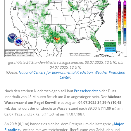
geschätzte 24 Stunden-Niederschlagssummen, 03.07.2025, 12 UTC, bis
04.07.2025, 12 UTC
(Quelle:
National Centers for Environmental Prediction, Weather Prediction
Center
)
Nach den starken Niederschlägen soll laut
Presseberichten
der Fluss
innerhalb von 45 Minuten örtlich um 8 m angestiegen sein. Der
höchste
Wasserstand am Pegel Kerrville
betrug am
04.07.2025 34,29 ft (10,45
m)
, das ist dort der dritthöchste Wasserstand nach 39,00 ft (11,89 m) am
02.07.1932 und 37,72 ft (11,50 m) am 17.07.1987.
Ab 20 ft (6,1 m) handelt es sich bei dem Ereignis um die Kategorie
„
Major
Flooding
„
, welche mit „weitreichender Überflutung von Gebäuden und