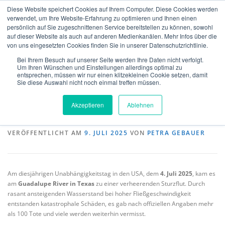
Zum
Diese Website speichert Cookies auf Ihrem Computer. Diese Cookies werden
Inhalt
verwendet, um Ihre Website-Erfahrung zu optimieren und Ihnen einen
Menü
springen
persönlich auf Sie zugeschnittenen Service bereitstellen zu können, sowohl
auf dieser Website als auch auf anderen Medienkanälen. Mehr Infos über die
von uns eingesetzten Cookies finden Sie in unserer Datenschutzrichtlinie.
MeteoIQ
>
Neuigkeiten
>
Allgemein
>
Tropensturm Barry – Auslöser für
ÜBER UNS
VERSICHERUNGEN
VERIFIKATION
Sturzflut in Texas
Bei Ihrem Besuch auf unserer Seite werden Ihre Daten nicht verfolgt.
Um Ihren Wünschen und Einstellungen allerdings optimal zu
entsprechen, müssen wir nur einen klitzekleinen Cookie setzen, damit
Sie diese Auswahl nicht noch einmal treffen müssen.
Tropensturm Barry – Auslöser für
TECHNOLGIE
TEAM
NEWS
KONTAKT
Akzeptieren
Ablehnen
Sturzflut in Texas
DEUTSCH
VERÖFFENTLICHT AM
9. JULI 2025
VON
PETRA GEBAUER
Am diesjährigen Unabhängigkeitstag in den USA, dem
4. Juli 2025
, kam es
am
Guadalupe River in Texas
zu einer verheerenden Sturzflut. Durch
rasant ansteigenden Wasserstand bei hoher Fließgeschwindigkeit
entstanden katastrophale Schäden, es gab nach offiziellen Angaben mehr
als 100 Tote und viele werden weiterhin vermisst.