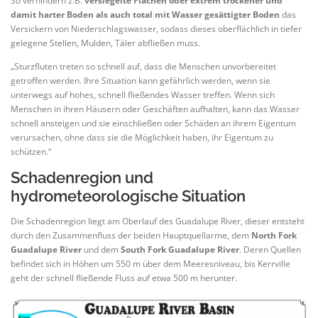
So verhindern z.B.
versiegelte Flächen oder extrem trockener und
damit harter Boden als auch total mit Wasser gesättigter Boden
das
Versickern von Niederschlagswasser, sodass dieses oberflächlich in tiefer
gelegene Stellen, Mulden, Täler abfließen muss.
„Sturzfluten treten so schnell auf, dass die Menschen unvorbereitet
getroffen werden. Ihre Situation kann gefährlich werden, wenn sie
unterwegs auf hohes, schnell fließendes Wasser treffen. Wenn sich
Menschen in ihren Häusern oder Geschäften aufhalten, kann das Wasser
schnell ansteigen und sie einschließen oder Schäden an ihrem Eigentum
verursachen, ohne dass sie die Möglichkeit haben, ihr Eigentum zu
schützen.“
Schadenregion und
hydrometeorologische Situation
Die Schadenregion liegt am Oberlauf des Guadalupe River, dieser entsteht
durch den Zusammenfluss der beiden Hauptquellarme, dem
North Fork
Guadalupe River
und dem
South Fork Guadalupe River
. Deren Quellen
befindet sich in Höhen um 550 m über dem Meeresniveau, bis Kerrville
geht der schnell fließende Fluss auf etwa 500 m herunter.