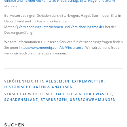
einfach und flexibel Auskünfte zu Niederschlag, Blitz, Hagel und Sturm
abrufen.
Bei wetterbedingten Schäden durch Starkregen, Hagel, Sturm oder Blitz in
Deutschland und im Ausland unterstützt
MeteoIQ
Versicherungsunternehmen und Versicherungsmakler
bei der
Deckungsprüfung.
Weitere Informationen zu unseren Services für Versicherungsfragen finden
Sie unter
https://www.meteoiq.com/de/#insurance
. Wir würden uns freuen,
wenn wir auch Sie unterstützen können.
VERÖFFENTLICHT IN
ALLGEMEIN
,
EXTREMWETTER
,
HISTORISCHE DATEN & ANALYSEN
VERSCHLAGWORTET MIT
DAUERREGEN
,
HOCHWASSER
,
SCHADENBILANZ
,
STARKREGEN
,
ÜBERSCHWEMMUNGEN
SUCHEN