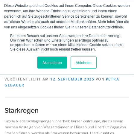
Zum
Diese Website speichert Cookies auf Ihrem Computer. Diese Cookies werden
Inhalt
verwendet, um Ihre Website-Erfahrung zu optimieren und Ihnen einen
Menü
springen
persönlich auf Sie zugeschnittenen Service bereitstellen zu können, sowohl
auf dieser Website als auch auf anderen Medienkanälen. Mehr Infos über die
von uns eingesetzten Cookies finden Sie in unserer Datenschutzrichtlinie.
MeteoIQ
>
Neuigkeiten
>
Allgemein
>
Stark- und Dauerregen – erst im
ÜBER UNS
VERSICHERUNGEN
VERIFIKATION
Westen, dann im Osten Deutschlands
Bei Ihrem Besuch auf unserer Seite werden Ihre Daten nicht verfolgt.
Um Ihren Wünschen und Einstellungen allerdings optimal zu
entsprechen, müssen wir nur einen klitzekleinen Cookie setzen, damit
Sie diese Auswahl nicht noch einmal treffen müssen.
Stark- und Dauerregen – erst im
TECHNOLGIE
TEAM
NEWS
KONTAKT
Akzeptieren
Ablehnen
Westen, dann im Osten Deutschlands
DEUTSCH
VERÖFFENTLICHT AM
12. SEPTEMBER 2025
VON
PETRA
GEBAUER
Starkregen
Große Niederschlagsmengen innerhalb kurzer Zeiträume, die zu einem
raschen Ansteigen von Wasserständen in Flüssen und Überflutungen von
Straßen führen, werden als Starkregen bezeichnet. Hierfür gibt es