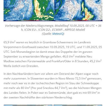
Vorhersage der Niederschlagsmenge, Modelllauf 10.09.2025, 00 UTC + 36
h, ICON EU-, ICON D2-, ECMWF-, ARPEGE-Modell
(Quelle:
MeteoIQ
)
2
65,9 l/m
waren es letztlich in Grambow-Schwennenz im Landkreis
Vorpommern-Greifswald zwischen 10.09.2025, 19 UTC, und 11.09.2025, 05
UTC. Seit Monatsbeginn ist damit etwa das Doppelte der im ganzen
2
September zu erwartenden Menge gefallen. 46,6 l/m
meldete Neu
2
Madlow zwischen Fürstenwalde und Frankfurt/Oder in 8 Stunden, 45,2 l/m
Weifa östlich von Dresden.
In den Nachbarländern kam vor allem am Ostrand der Alpen sogar noch
mehr zusammen. In Slowenien wurden in Novo Mesto 72,5 l/m² gemessen,
mehr noch war es in der tschechischen Region im Stau der Schneekoppe
mit mehr als 80 l/m² (Pec pod Snezkou 84,7 l/m²), wo die höchsten Mengen
des Landes fielen. In Polen war es Swinemünde, dort gab es mit 69 l/m² in
der zweiten Nachthälfte den stärksten Niederschlag.