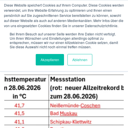
Zum
Diese Website speichert Cookies auf Ihrem Computer. Diese Cookies werden
Inhalt
verwendet, um Ihre Website-Erfahrung zu optimieren und Ihnen einen
Menü
springen
persönlich auf Sie zugeschnittenen Service bereitstellen zu können, sowohl
auf dieser Website als auch auf anderen Medienkanälen. Mehr Infos über die
von uns eingesetzten Cookies finden Sie in unserer Datenschutzrichtlinie.
ÜBER UNS
VERSICHERUNGEN
VERIFIKATION
SCHLAGWORT:
JUNI
Bei Ihrem Besuch auf unserer Seite werden Ihre Daten nicht verfolgt.
Um Ihren Wünschen und Einstellungen allerdings optimal zu
entsprechen, müssen wir nur einen klitzekleinen Cookie setzen, damit
Sie diese Auswahl nicht noch einmal treffen müssen.
TECHNOLGIE
TEAM
NEWS
KONTAKT
MeteoIQ
>
Neuigkeiten
>
Juni
Akzeptieren
Ablehnen
DEUTSCH