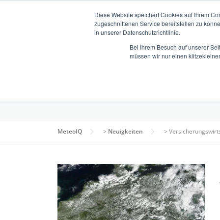
Zum
Diese Website speichert Cookies auf Ihrem Co
Inhalt
zugeschnittenen Service bereitstellen zu könn
springen
in unserer Datenschutzrichtlinie.
Bei Ihrem Besuch auf unserer Sei
müssen wir nur einen klitzekleine
ÜBER UNS
SCHLAGWORT:
VERSICHE
MeteoIQ
>
Neuigkeiten
>
Versicherungswirt