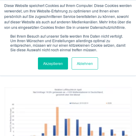
Zum
Diese Website speichert Cookies auf Ihrem Computer. Diese Cookies werden
Inhalt
verwendet, um Ihre Website-Erfahrung zu optimieren und Ihnen einen
Menü
springen
persönlich auf Sie zugeschnittenen Service bereitstellen zu können, sowohl
auf dieser Website als auch auf anderen Medienkanälen. Mehr Infos über die
von uns eingesetzten Cookies finden Sie in unserer Datenschutzrichtlinie.
ÜBER UNS
VERSICHERUNGEN
VERIFIKATION
SCHLAGWORT:
Bei Ihrem Besuch auf unserer Seite werden Ihre Daten nicht verfolgt.
Um Ihren Wünschen und Einstellungen allerdings optimal zu
WETTERSTATISTIK
entsprechen, müssen wir nur einen klitzekleinen Cookie setzen, damit
Sie diese Auswahl nicht noch einmal treffen müssen.
TECHNOLGIE
TEAM
NEWS
KONTAKT
Akzeptieren
Ablehnen
MeteoIQ
>
Neuigkeiten
>
Wetterstatistik
DEUTSCH