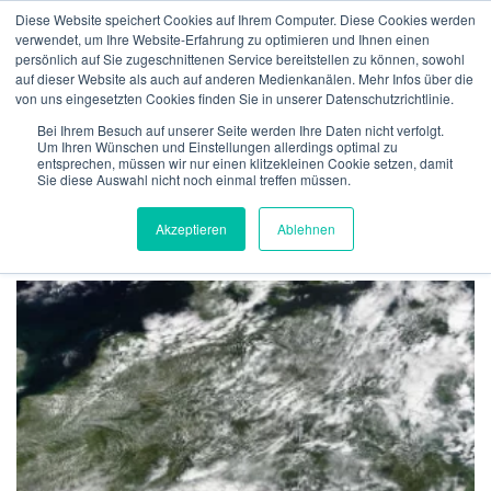
Skip
Diese Website speichert Cookies auf Ihrem Computer. Diese Cookies werden
to
verwendet, um Ihre Website-Erfahrung zu optimieren und Ihnen einen
Menu
content
persönlich auf Sie zugeschnittenen Service bereitstellen zu können, sowohl
auf dieser Website als auch auf anderen Medienkanälen. Mehr Infos über die
von uns eingesetzten Cookies finden Sie in unserer Datenschutzrichtlinie.
ABOUT US
INSURANCE
VERIFICATION
TAG:
CLAIMREPORT
Bei Ihrem Besuch auf unserer Seite werden Ihre Daten nicht verfolgt.
Um Ihren Wünschen und Einstellungen allerdings optimal zu
entsprechen, müssen wir nur einen klitzekleinen Cookie setzen, damit
Sie diese Auswahl nicht noch einmal treffen müssen.
TECHNOLOGY
TEAM
NEWS
CONTACT
MeteoIQ
>
News
>
Claimreport
Akzeptieren
Ablehnen
ENGLISH